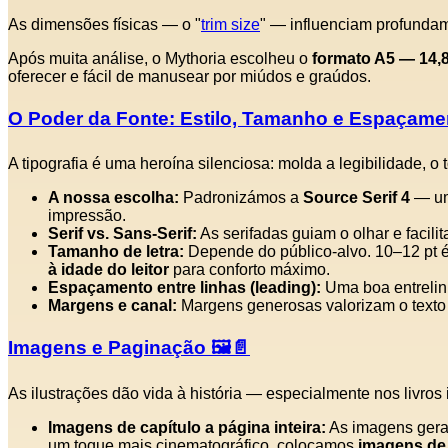
As dimensões físicas — o "
trim size
" — influenciam profundame
Após muita análise, o Mythoria escolheu o
formato A5 — 14,8
oferecer e fácil de manusear por miúdos e graúdos.
O Poder da Fonte: Estilo, Tamanho e Espaçame
A tipografia é uma heroína silenciosa: molda a legibilidade, o
A nossa escolha:
Padronizámos a
Source Serif 4
— um
impressão.
Serif vs. Sans‑Serif:
As serifadas guiam o olhar e facilit
Tamanho de letra:
Depende do público‑alvo. 10–12 pt é 
à idade do leitor
para conforto máximo.
Espaçamento entre linhas (leading):
Uma boa entrelinh
Margens e canal:
Margens generosas valorizam o texto
Imagens e Paginação 🖼️📄
As ilustrações dão vida à história — especialmente nos livros i
Imagens de capítulo a página inteira:
As imagens gerada
um toque mais cinematográfico, colocamos
imagens de 