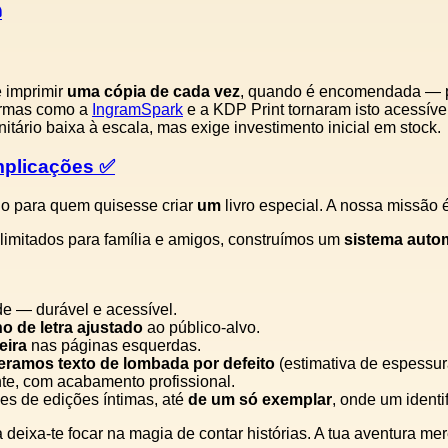
️
 imprimir
uma cópia de cada vez
, quando é encomendada — pe
formas como a
IngramSpark
e a KDP Print tornaram isto acessível
itário baixa à escala, mas exige investimento inicial em stock.
mplicações ✅
o para quem quisesse criar
um
livro especial. A nossa missão 
limitados para família e amigos, construímos um
sistema autom
de — durável e acessível.
o de letra ajustado
ao público‑alvo.
eira
nas páginas esquerdas.
eramos texto de lombada por defeito
(estimativa de espessu
nte, com acabamento profissional.
es de edições íntimas, até
de um só exemplar
, onde um identi
deixa‑te focar na magia de contar histórias. A tua aventura mer