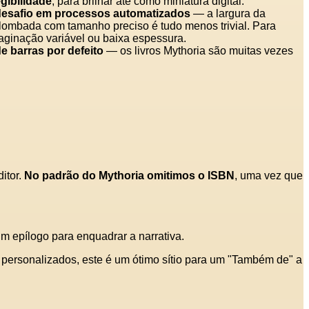
gibilidade
, para brilhar até como miniatura digital.
desafio em processos automatizados
— a largura da
ombada com tamanho preciso é tudo menos trivial. Para
aginação variável ou baixa espessura.
 barras por defeito
— os livros Mythoria são muitas vezes
ditor.
No padrão do Mythoria omitimos o ISBN
, uma vez que
m epílogo para enquadrar a narrativa.
os personalizados, este é um ótimo sítio para um "Também de" a