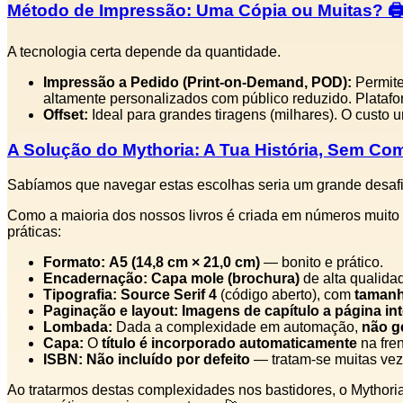
Método de Impressão: Uma Cópia ou Muitas? 🖨
A tecnologia certa depende da quantidade.
Impressão a Pedido (Print‑on‑Demand, POD):
Permite
altamente personalizados com público reduzido. Plata
Offset:
Ideal para grandes tiragens (milhares). O custo un
A Solução do Mythoria: A Tua História, Sem Co
Sabíamos que navegar estas escolhas seria um grande desafi
Como a maioria dos nossos livros é criada em números muito 
práticas:
Formato:
A5 (14,8 cm × 21,0 cm)
— bonito e prático.
Encadernação:
Capa mole (brochura)
de alta qualida
Tipografia:
Source Serif 4
(código aberto), com
tamanh
Paginação e layout:
Imagens de capítulo a página int
Lombada:
Dada a complexidade em automação,
não g
Capa:
O
título é incorporado automaticamente
na fre
ISBN:
Não incluído por defeito
— tratam‑se muitas vez
Ao tratarmos destas complexidades nos bastidores, o Mythoria 