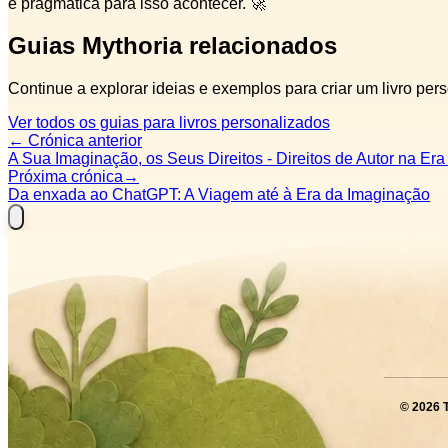
e pragmática para isso acontecer. 🚀
Guias Mythoria relacionados
Continue a explorar ideias e exemplos para criar um livro per
Ver todos os guias para livros personalizados
←
Crónica anterior
A Sua Imaginação, os Seus Direitos - Direitos de Autor na Era
Próxima crónica
→
Da enxada ao ChatGPT: A Viagem até à Era da Imaginação
©
2026