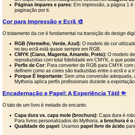
Páginas ímpares e pares:
Em impressão, a página 1 é s
paginação por ti.
Cor para Impressão e Ecrã 🎨
O tratamento da cor é fundamental na transição do design digit
RGB (Vermelho, Verde, Azul):
O modelo de cor utilizado
no teu ecrã está quase sempre em RGB.
CMYK (Ciano, Magenta, Amarelo, Preto):
O modelo de 
reproduzidas com total fidelidade em CMYK, o que pode 
Perfis de Cor:
Para converter de RGB para CMYK com prec
definem como as cores são traduzidas entre o ecrã e a 
Porque É Importante:
Sem uma conversão adequada, as 
Mythoria aplica perfis profissionais durante a exportaçã
Encadernação e Papel: A Experiência Tátil 🤏
O tato de um livro é metade do encanto.
Capa dura vs. capa mole (brochura):
Capa dura é robu
Para livros personalizados do Mythoria,
a brochura é o 
Qualidade do papel:
Usamos
papel livre de ácido
para