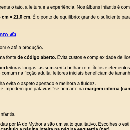
nte o tato, a leitura e a experiência. Nos álbuns infantis é c
 cm × 21,0 cm
. É o ponto de equilíbrio: grande o suficiente par
nto ✍️
 tom e até a produção.
a fonte
de código aberto
. Evita custos e complexidade de li
am leituras longas; as sem‑serifa brilham em títulos e elementos
comum na ficção adulta; leitores iniciais beneficiam de tamanh
a evita o aspeto apertado e melhora a fluidez.
 e impedem que palavras "se percam" na
margem interna (can
nfantis.
s por IA do Mythoria são um salto qualitativo. Escolhes o estil
capítulo a página inteira na página esquerda (par)
.