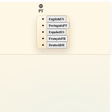
PT
English
EN
Português
PT
Español
ES
Français
FR
Deutsch
DE