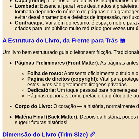
Capa (frente):
É o "rosto" do teu livro! Incorporamos a
Lombada:
Essencial para livros destinados à prateleira, 
lombada depende do número de páginas e da gramagem
evitar desalinhamentos e defeitos de impressão, no fluxo
Contracapa:
Vai além do resumo; é espaço nobre para a
criados para um público muito reduzido (por vezes
um ún
A Estrutura do Livro, da Frente para Trás 📖
Um livro bem estruturado guia o leitor sem fricção. Tradiciona
Páginas Preliminares (Front Matter):
As páginas antes 
Folha de rosto:
Apresenta oficialmente o título e o
Página de direitos (copyright):
Vital para protege
estes livros são geralmente tiragens privadas.
Dedicatória:
Um toque pessoal para homenagear 
Páginas opcionais como prefácio ou prólogo de au
Corpo do Livro:
O coração — a história, normalmente di
Matéria Final (Back Matter):
Depois da história, podes i
sugerir futuras histórias!
Dimensão do Livro (Trim Size) 📏