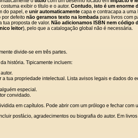
utomaticamente o
título
com um desenho focado em
impacto e le
costuma exibir o título e o autor.
Contudo, isto é um enorme 
 do papel, e
unir automaticamente
capa e contracapa a uma l
 por defeito
não geramos texto na lombada
para livros com p
 tua proposta de valor.
Não adicionamos ISBN nem código de
ico leitor
), pelo que a catalogação global não é necessária.
lmente divide‑se em três partes.
da história. Tipicamente incluem:
 autor.
r a tua propriedade intelectual. Lista avisos legais e dados do e
alguém especial.
tor convidado.
vidida em capítulos. Pode abrir com um prólogo e fechar com u
ncluir posfácio, agradecimentos ou biografia do autor. Em livr