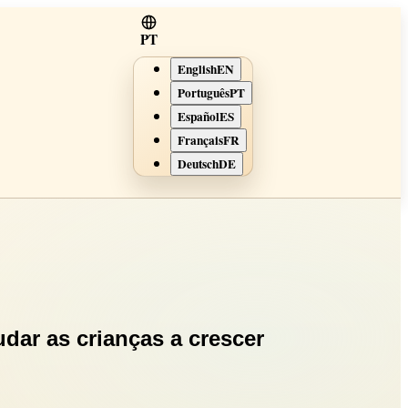
PT
English
EN
Português
PT
Español
ES
Français
FR
Deutsch
DE
dar as crianças a crescer