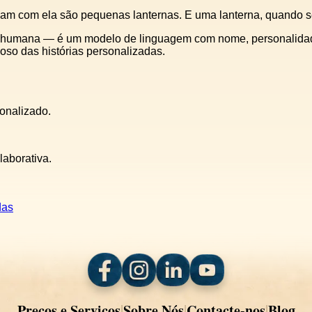
criam com ela são pequenas lanternas. E uma lanterna, quando se
humana — é um modelo de linguagem com nome, personalidade e 
ioso das histórias personalizadas.
sonalizado.
laborativa.
das
Preços e Serviços
Sobre Nós
Contacte-nos
Blog
|
|
|