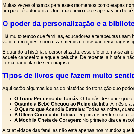
Muitas vezes olhamos para estes momentos como etapas norm
um pote: é autonomia. Um irmão novo não é apenas um bebé: 
O poder da personalização e a bibliot
Há muito tempo que famílias, educadores e terapeutas usam hist
validar emoções, normalizar medos e observar personagens q
E quando a história é personalizada, esse efeito torna-se ain
aquele candeeiro e aquele peluche. De repente, a história nã
forma particular de ser corajosa.
Tipos de livros que fazem muito sentid
Aqui estão algumas ideias de histórias de transição que pode
O Trono Pequeno do Tomás
: O Tomás descobre que o 
Quando a Bebé Chegou ao Reino da Inês
: A Inês er
O Quarto que Acendia Estrelas
: Todas as noites, quan
A Última Corrida do Tobias
: Depois de perder o seu c
A Mochila Cheia de Coragem
: No primeiro dia de esco
A criatividade das famílias não está apenas nos mundos que