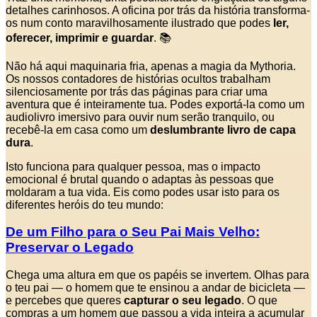
detalhes carinhosos. A oficina por trás da história transforma-
os num conto maravilhosamente ilustrado que podes
ler,
oferecer, imprimir e guardar
. 📚
Não há aqui maquinaria fria, apenas a magia da Mythoria.
Os nossos contadores de histórias ocultos trabalham
silenciosamente por trás das páginas para criar uma
aventura que é inteiramente tua. Podes exportá-la como um
audiolivro imersivo para ouvir num serão tranquilo, ou
recebê-la em casa como um
deslumbrante livro de capa
dura
.
Isto funciona para qualquer pessoa, mas o impacto
emocional é brutal quando o adaptas às pessoas que
moldaram a tua vida. Eis como podes usar isto para os
diferentes heróis do teu mundo:
De um Filho para o Seu Pai Mais Velho:
Preservar o Legado
Chega uma altura em que os papéis se invertem. Olhas para
o teu pai — o homem que te ensinou a andar de bicicleta —
e percebes que queres
capturar o seu legado
. O que
compras a um homem que passou a vida inteira a acumular