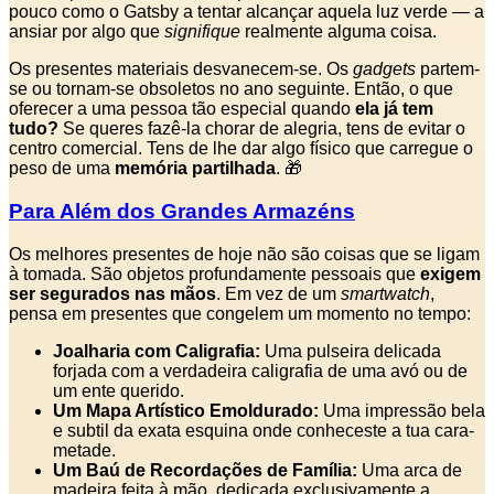
pouco como o Gatsby a tentar alcançar aquela luz verde — a
ansiar por algo que
signifique
realmente alguma coisa.
Os presentes materiais desvanecem-se. Os
gadgets
partem-
se ou tornam-se obsoletos no ano seguinte. Então, o que
oferecer a uma pessoa tão especial quando
ela já tem
tudo?
Se queres fazê-la chorar de alegria, tens de evitar o
centro comercial. Tens de lhe dar algo físico que carregue o
peso de uma
memória partilhada
. 🎁
Para Além dos Grandes Armazéns
Os melhores presentes de hoje não são coisas que se ligam
à tomada. São objetos profundamente pessoais que
exigem
ser segurados nas mãos
. Em vez de um
smartwatch
,
pensa em presentes que congelem um momento no tempo:
Joalharia com Caligrafia:
Uma pulseira delicada
forjada com a verdadeira caligrafia de uma avó ou de
um ente querido.
Um Mapa Artístico Emoldurado:
Uma impressão bela
e subtil da exata esquina onde conheceste a tua cara-
metade.
Um Baú de Recordações de Família:
Uma arca de
madeira feita à mão, dedicada exclusivamente a