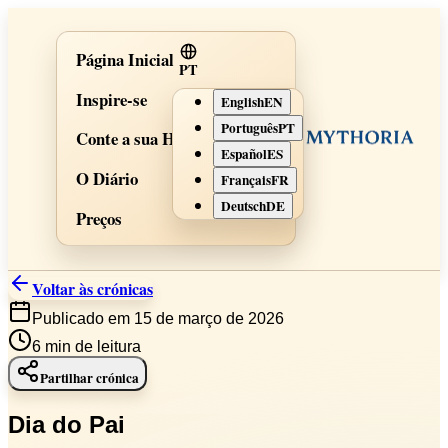
Página Inicial
PT
Inspire-se
English
EN
Português
PT
Conte a sua História
Español
ES
O Diário
Français
FR
Deutsch
DE
Preços
Voltar às crónicas
Publicado em 15 de março de 2026
6
min de leitura
Partilhar crónica
Dia do Pai