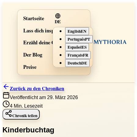
Startseite
DE
Lass dich inspirieren
English
EN
Português
PT
Erzähl deine Geschichte
Español
ES
Der Blog
Français
FR
Deutsch
DE
Preise
Zurück zu den Chroniken
Veröffentlicht am 29. März 2026
4
Min. Lesezeit
Chronik teilen
Kinderbuchtag